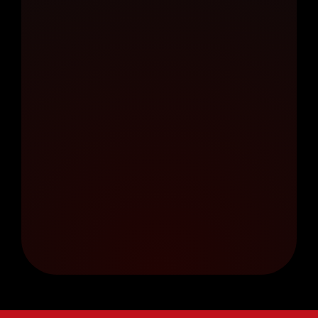
MARKETINGSTRATEGI
FÜR JEDES BUDGET.
JETZT ANFRAGEN
DREI VISIONEN