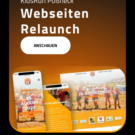
KidsRun Pößneck
Webseiten
Relaunch
ANSCHAUEN