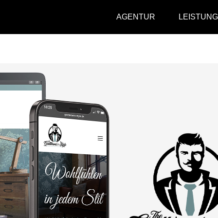
AGENTUR
LEISTUN
The Gentlemens Style
Corporate Design
Produktfotos
Webdesign