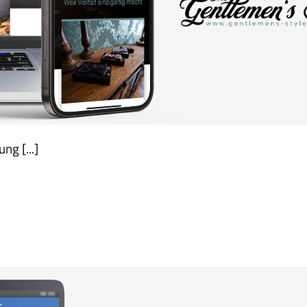
g [...]