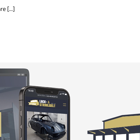
e [...]
Lack- & Strahlwelt Saalfeld