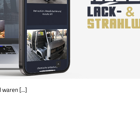
Corporate Design
Produktfotos
Webdesign
waren [...]