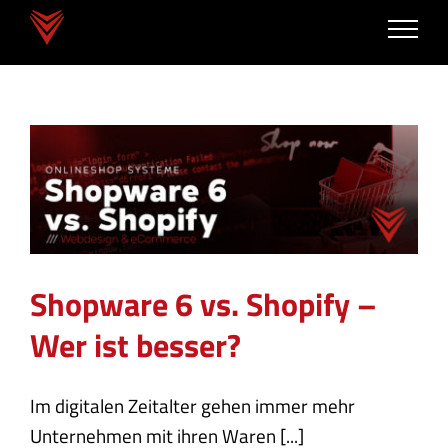
Zum
Inhalt
springen
Shopware 6 vs. Shopify –
Wer ist besser?
Webdesign & eCommerce
Shopware 6 vs. Shopify –
Wer ist besser?
Im digitalen Zeitalter gehen immer mehr
Unternehmen mit ihren Waren [...]