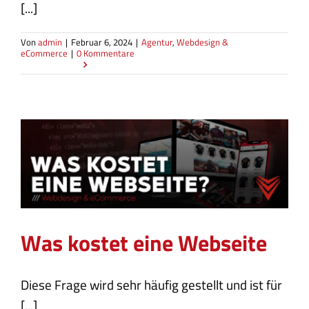
[...]
Von
admin
|
Februar 6, 2024
|
Agentur
,
Webdesign &
eCommerce
|
0 Kommentare
WEITERLESEN
Was kostet eine Webseite
Grafik- & Corporatedesign
Was kostet eine Webseite
Diese Frage wird sehr häufig gestellt und ist für
[...]