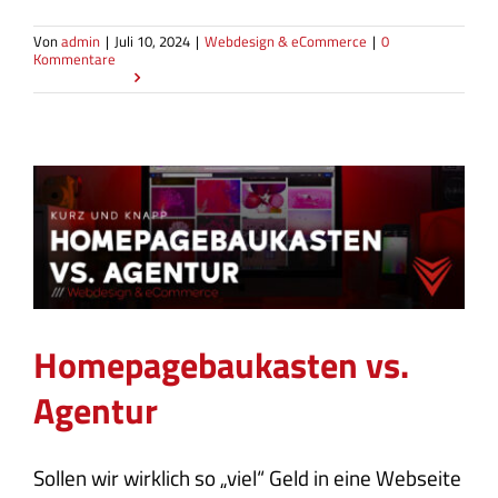
Von
admin
|
Juli 10, 2024
|
Webdesign & eCommerce
|
0
Kommentare
WEITERLESEN
Homepagebaukasten vs.
Agentur
Agentur
Webdesign & eCommerce
Homepagebaukasten vs.
Agentur
Sollen wir wirklich so „viel“ Geld in eine Webseite