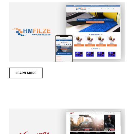
HM Filze
eCommerce
Webdesign
LEARN MORE