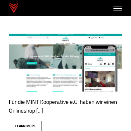
Zum
Inhalt
springen
MINT KOOPERATIVE eG
GERA
eCommerce
Webdesign
Für die MINT Kooperative e.G. haben wir einen
Onlineshop [...]
LEARN MORE